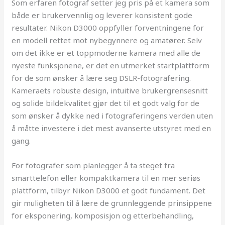
Som erfaren fotograf setter jeg pris på et kamera som
både er brukervennlig og leverer konsistent gode
resultater. Nikon D3000 oppfyller forventningene for
en modell rettet mot nybegynnere og amatører. Selv
om det ikke er et toppmoderne kamera med alle de
nyeste funksjonene, er det en utmerket startplattform
for de som ønsker å lære seg DSLR-fotografering.
Kameraets robuste design, intuitive brukergrensesnitt
og solide bildekvalitet gjør det til et godt valg for de
som ønsker å dykke ned i fotograferingens verden uten
å måtte investere i det mest avanserte utstyret med en
gang.
For fotografer som planlegger å ta steget fra
smarttelefon eller kompaktkamera til en mer seriøs
plattform, tilbyr Nikon D3000 et godt fundament. Det
gir muligheten til å lære de grunnleggende prinsippene
for eksponering, komposisjon og etterbehandling,