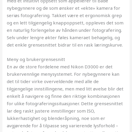
med et intuitivt oppsett som appellerer til både
nybegynnere og de som ønsker et «ekte» kamera for
seriøs fotografering. Takket være et ergonomisk grep
og en lett tilgjengelig knappoppsett, oppleves det som
en naturlig forlengelse av hånden under fotografering.
Selv under lengre økter føles kameraet behagelig, og
det enkle grensesnittet bidrar til en rask læringskurve.
Meny og brukergrensesnitt
En av de store fordelene med Nikon D3000 er det
brukervennlige menysystemet. For nybegynnere kan
det til tider virke overveldende med alle de
tilgjengelige innstillingene, men med litt øvelse blir det
enkelt å navigere og finne den riktige kombinasjonen
for ulike fotograferingssituasjoner. Dette grensesnittet
lar deg raskt justere innstillinger som ISO,
lukkerhastighet og blenderåpning, noe som er
avgjørende for å tilpasse seg varierende lysforhold –