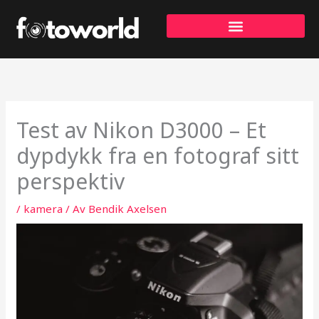
Hopp
rett
til
innholdet
Test av Nikon D3000 – Et
dypdykk fra en fotograf sitt
perspektiv
/
kamera
/ Av
Bendik Axelsen