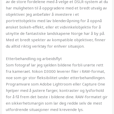
av de store fordelene med å velge et DSLR-system at du
har muligheten til å oppgradere med et bredt utvalg av
objektiver. Jeg anbefaler å investere i et
portrettobjektiv med lav blenderåpning for å oppnå
ønsket bokeh-effekt, eller et vidvinkelobjektiv for å
utnytte de fantastiske landskapene Norge har å by på.
Med et bredt spekter av kompatible objektiver, finner
du alltid riktig verktøy for enhver situasjon.
Etterbehandling og arbeidsflyt
Som fotograf lar jeg sjelden bildene forbli urørte rett
fra kameraet. Nikon D3000 leverer filer i RAW-format,
noe som gir stor fleksibilitet under etterbehandlingen.
Programvare som Adobe Lightroom eller Capture One
hjelper med å justere farger, kontraster og lysforhold
for å få frem det beste i bildene dine. RAW-formatet gir
en sikkerhetsmargin som lar deg redde selv de mest
utfordrende situasjoner med krevende lys.