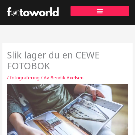
Hopp
rett
til
innholdet
Slik lager du en CEWE
FOTOBOK
/
fotografering
/ Av
Bendik Axelsen