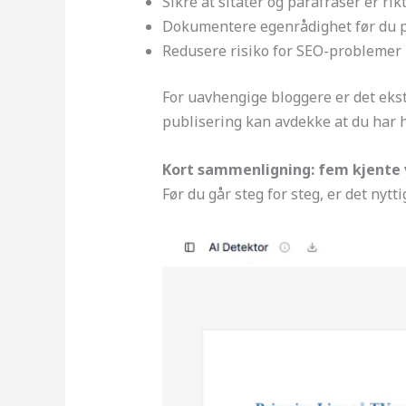
Sikre at sitater og parafraser er rik
Dokumentere egenrådighet før du pu
Redusere risiko for SEO-problemer h
For uavhengige bloggere er det ekst
publisering kan avdekke at du har h
Kort sammenligning: fem kjente 
Før du går steg for steg, er det nyt