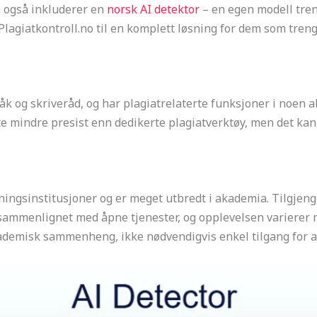
n også inkluderer en
norsk AI detektor
– en egen modell tren
Plagiatkontroll.no til en komplett løsning for dem som treng
åk og skriveråd, og har plagiatrelaterte funksjoner i noen 
fte mindre presist enn dedikerte plagiatverktøy, men det ka
ingsinstitusjoner og er meget utbredt i akademia. Tilgjeng
ammenlignet med åpne tjenester, og opplevelsen varierer m
kademisk sammenheng, ikke nødvendigvis enkel tilgang for al