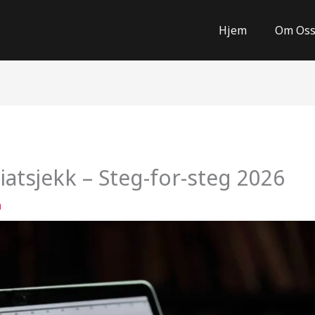
Hjem
Om Os
iatsjekk – Steg-for-steg 2026
n