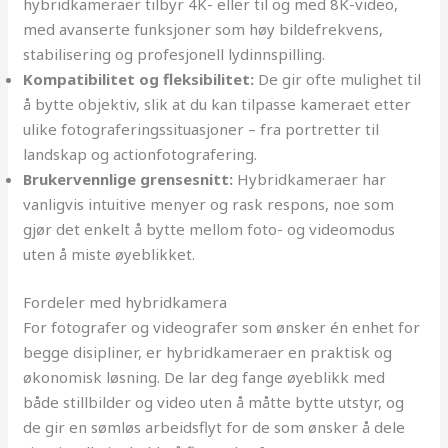
hybridkameraer tilbyr 4K- eller til og med 8K-video,
med avanserte funksjoner som høy bildefrekvens,
stabilisering og profesjonell lydinnspilling.
Kompatibilitet og fleksibilitet:
De gir ofte mulighet til
å bytte objektiv, slik at du kan tilpasse kameraet etter
ulike fotograferingssituasjoner – fra portretter til
landskap og actionfotografering.
Brukervennlige grensesnitt:
Hybridkameraer har
vanligvis intuitive menyer og rask respons, noe som
gjør det enkelt å bytte mellom foto- og videomodus
uten å miste øyeblikket.
Fordeler med hybridkamera
For fotografer og videografer som ønsker én enhet for
begge disipliner, er hybridkameraer en praktisk og
økonomisk løsning. De lar deg fange øyeblikk med
både stillbilder og video uten å måtte bytte utstyr, og
de gir en sømløs arbeidsflyt for de som ønsker å dele