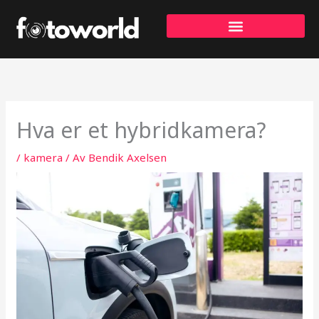
Hopp
rett
til
innholdet
Hva er et hybridkamera?
/
kamera
/ Av
Bendik Axelsen