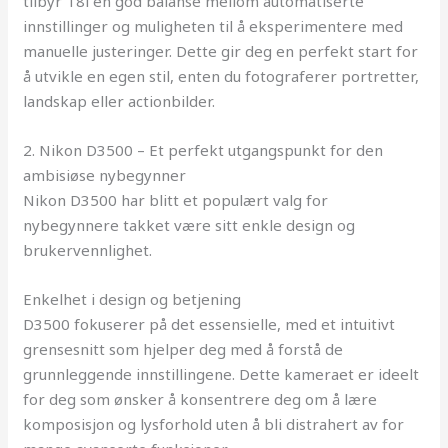
tilbyr T8i en god balanse mellom automatiserte
innstillinger og muligheten til å eksperimentere med
manuelle justeringer. Dette gir deg en perfekt start for
å utvikle en egen stil, enten du fotograferer portretter,
landskap eller actionbilder.
2. Nikon D3500 – Et perfekt utgangspunkt for den
ambisiøse nybegynner
Nikon D3500 har blitt et populært valg for
nybegynnere takket være sitt enkle design og
brukervennlighet.
Enkelhet i design og betjening
D3500 fokuserer på det essensielle, med et intuitivt
grensesnitt som hjelper deg med å forstå de
grunnleggende innstillingene. Dette kameraet er ideelt
for deg som ønsker å konsentrere deg om å lære
komposisjon og lysforhold uten å bli distrahert av for