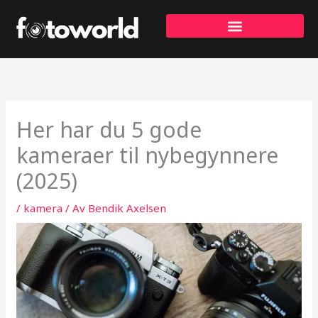
Hopp
rett
til
innholdet
Her har du 5 gode
kameraer til nybegynnere
(2025)
/
kamera
/ Av
Bendik Axelsen