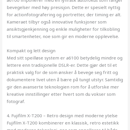
a6100 imponerer med en lynrask autofokus som fanger
bevegelser med høy presisjon. Dette er spesielt nyttig
for actionfotografering og portretter, der timing er alt.
Kameraet tilbyr også innovative funksjoner som
ansiktsgjenkjenning og enkle muligheter for tilkobling
til smartenheter, noe som gir en moderne opplevelse.
Kompakt og lett design
Med sitt speilløse system er a6100 betydelig mindre og
lettere enn tradisjonelle DSLR-er. Dette gjør det til et
praktisk valg for de som ønsker å bevege seg fritt og
dokumentere livet uten å bære på tungt utstyr. Samtidig
gir den avanserte teknologien rom for å utforske mer
kreative innstillinger etter hvert som du vokser som
fotograf.
4. Fujifilm X-T200 – Retro design med moderne ytelse
Fujifilm X-T200 kombinerer en klassisk, retro estetikk