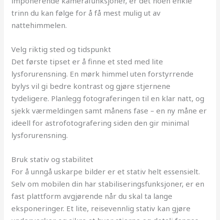
imponerende kamerafunksjoner, er det noen enkle
trinn du kan følge for å få mest mulig ut av
nattehimmelen.
Velg riktig sted og tidspunkt
Det første tipset er å finne et sted med lite
lysforurensning. En mørk himmel uten forstyrrende
bylys vil gi bedre kontrast og gjøre stjernene
tydeligere. Planlegg fotograferingen til en klar natt, og
sjekk værmeldingen samt månens fase – en ny måne er
ideell for astrofotografering siden den gir minimal
lysforurensning.
Bruk stativ og stabilitet
For å unngå uskarpe bilder er et stativ helt essensielt.
Selv om mobilen din har stabiliseringsfunksjoner, er en
fast plattform avgjørende når du skal ta lange
eksponeringer. Et lite, reisevennlig stativ kan gjøre