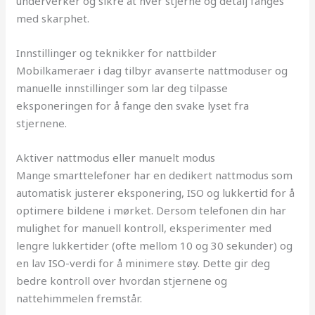
underverker og sikre at hver stjerne og detalj fanges
med skarphet.
Innstillinger og teknikker for nattbilder
Mobilkameraer i dag tilbyr avanserte nattmoduser og
manuelle innstillinger som lar deg tilpasse
eksponeringen for å fange den svake lyset fra
stjernene.
Aktiver nattmodus eller manuelt modus
Mange smarttelefoner har en dedikert nattmodus som
automatisk justerer eksponering, ISO og lukkertid for å
optimere bildene i mørket. Dersom telefonen din har
mulighet for manuell kontroll, eksperimenter med
lengre lukkertider (ofte mellom 10 og 30 sekunder) og
en lav ISO-verdi for å minimere støy. Dette gir deg
bedre kontroll over hvordan stjernene og
nattehimmelen fremstår.