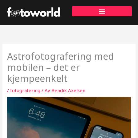
Hopp
rett
til
innholdet
Astrofotografering med
mobilen – det er
kjempeenkelt
/
fotografering
/ Av
Bendik Axelsen